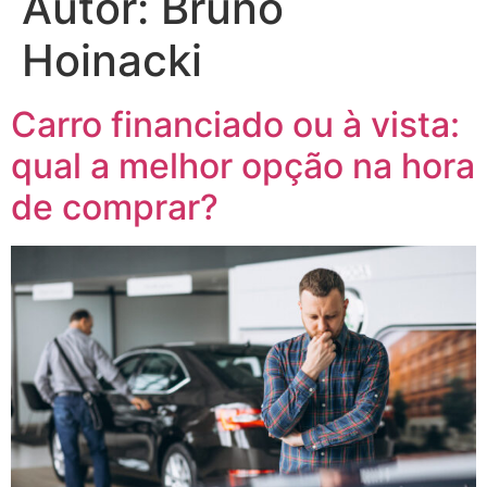
Autor:
Bruno
Hoinacki
Carro financiado ou à vista:
qual a melhor opção na hora
de comprar?