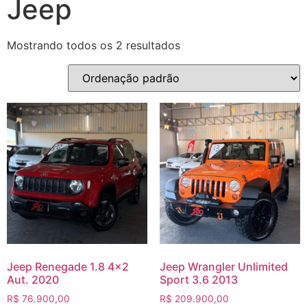
Jeep
Mostrando todos os 2 resultados
Jeep Renegade 1.8 4×2
Jeep Wrangler Unlimited
Aut. 2020
Sport 3.6 2013
R$
76.900,00
R$
209.900,00