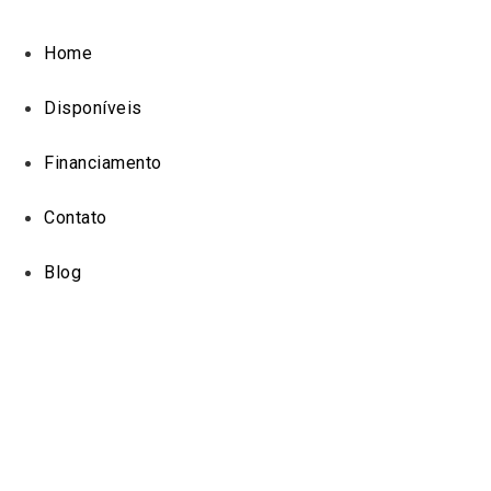
Ir
para
Home
o
conteúdo
Disponíveis
Financiamento
Contato
Blog